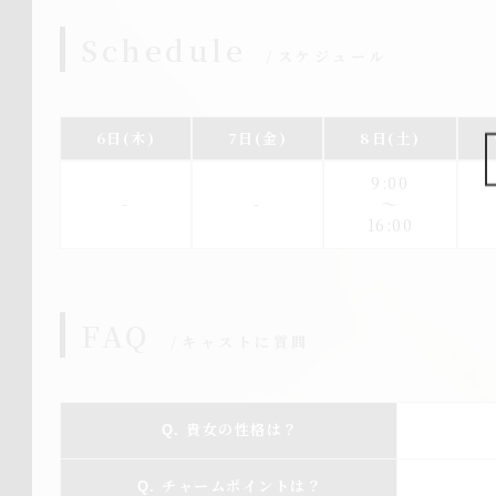
Schedule
スケジュール
6日
(木)
7日
(金)
8日
(土)
9:00
-
-
〜
16:00
FAQ
キャストに質問
貴女の性格は？
チャームポイントは？