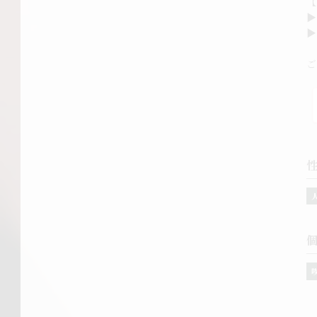
【
▶
▶
ご