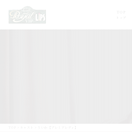
TOP
トップ
TOP
>
キャスト
>
ういか【プレミアレディ】