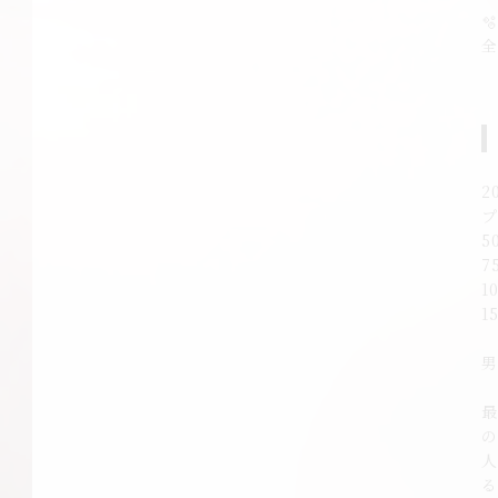

2
プ
5
7
1
1