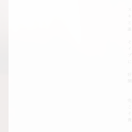
ス
開
完
こ