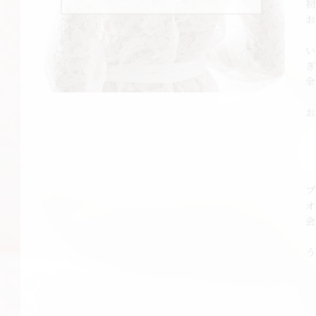
お
ぎ
全
お
会
う