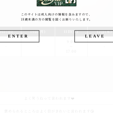
このサイトは成人向けの情報を含みますので、
18歳未満の方の閲覧を固くお断りいたします。
9日
(日)
10日
(月)
11日
(火)
12日
(水)
ENTER
LEAVE
9:00
-
-
〜
-
17:00
よく笑うねって言われます❤️
褒められるところはよく目がきれいと言われます😘