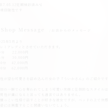
R7.05.12定期検診済み🫧
全項目陰性です
Shop Message
お店からのメッセージ
025年5月より
レミアレディとさせていただきます。
0分 22,000円
5分 30,000円
00分 42,000円
50分 62,000円
男性が望む可愛さを詰め込んだ女の子『ういかさん』のご紹介で
最初の一瞬で心を奪われてしまう可愛い笑顔と圧倒的なスタイル
の男性が虜になると言っても過言ではありません。
人懐っこい性格で話すことが好きな彼女ですが、ベッドの上で快
る姿には興奮すること間違いないでしょう。