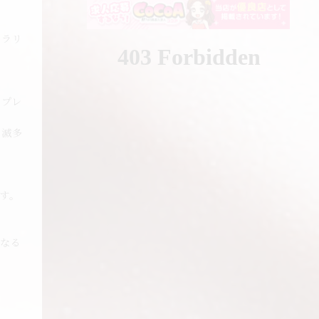
スラリ
仕プレ
は滅多
す。
なる