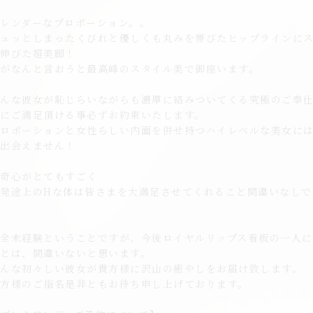
レンダーなプロポーション。。
キュッとしまったくびれと優しくも丸みを帯びたヒップラインに
と伸びた超美脚！
誰がなんと言おうと最高峰のスタイル美で御座います。
そんな彼女が恥じらいながらも濃厚に絡みついてくる究極のご奉
イにご満足頂ける事必ずお約束いたします。
プロポーションと女性らしい内面を併せ持つハイレベルな美女に
に出会えません！
好奇心がとてもすごく
発途上のHな体は皆さまを大満足させてくれること間違いなしで
全未経験ということですが、今後ロイヤルリップス看板の一人に
とは、間違いないと思います。
そんな初々しい彼女が貴方様に沢山の癒やしをお届け致します。
貴方様のご指名是非ともお待ち申し上げております。