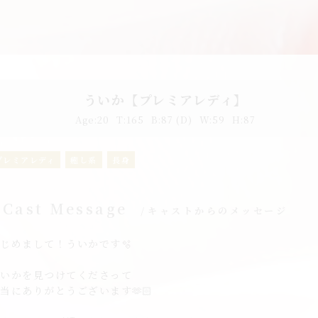
ういか【プレミアレディ】
Age:
20
T:
165
B:
87 (D)
W:
59
H:
87
プレミアレディ
癒し系
長身
Cast Message
キャストからのメッセージ
じめまして！ういかです🫧
ういかを見つけてくださって
当にありがとうございます🫶🏻