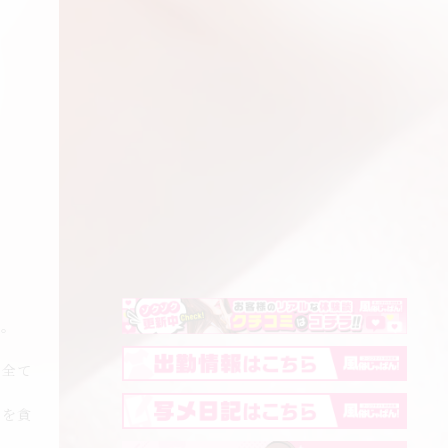
す。
は全て
感を貪