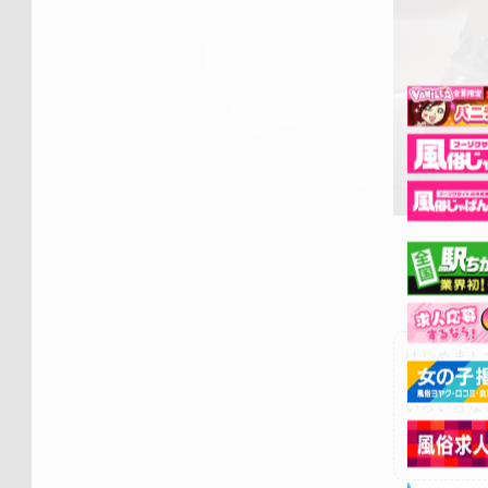
はじめまして
「ういか」
いろいろな
初めてなの
一緒に楽し