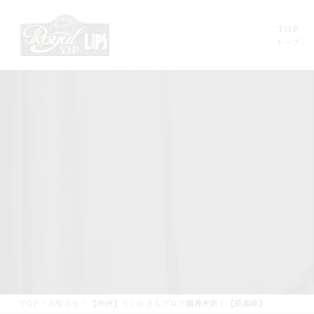
TOP
トップ
TOP
>
お知らせ
>
【中洲】ういかさんプロフ画像更新！【最高峰】