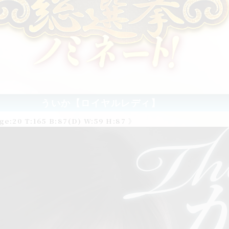
ういか【ロイヤルレディ】
ge:20 T:165 B:87(D) W:59 H:87 》